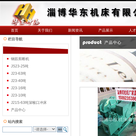
首页
关于我们
新闻资讯
产品展示
人才
栏目导航
钢筋剪断机
JS23-25吨
J23-63吨
J23-40吨
J23-16吨
J23-10吨
J21S-63吨深喉口冲床
产品中心
站内搜索