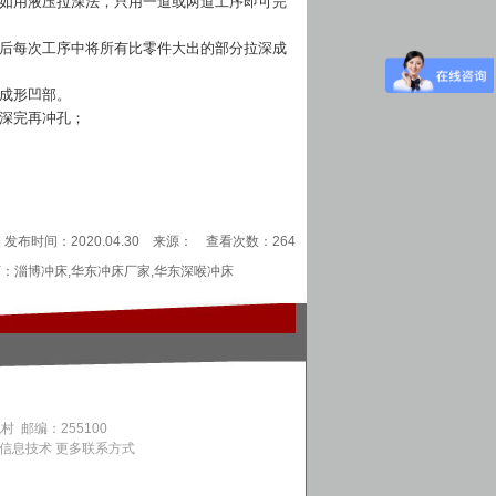
如用液压拉深法，只用一道或两道工序即可完
后每次工序中将所有比零件大出的部分拉深成
成形凹部。
深完再冲孔；
| 发布时间：2020.04.30 来源： 查看次数：
264
下：
淄博冲床
,华东
冲床厂家
,华东
深喉冲床
村 邮编：255100
信息技术
更多联系方式