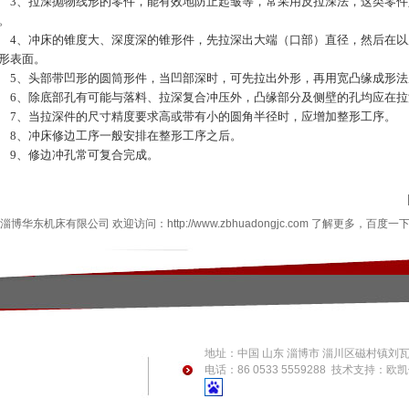
、拉深抛物线形的零件，能有效地防止起皱等，常采用反拉深法，这类零件
。
、冲床的锥度大、深度深的锥形件，先拉深出大端（口部）直径，然后在以
形表面。
、头部带凹形的圆筒形件，当凹部深时，可先拉出外形，再用宽凸缘成形法
、除底部孔有可能与落料、拉深复合冲压外，凸缘部分及侧壁的孔均应在拉
、当拉深件的尺寸精度要求高或带有小的圆角半径时，应增加整形工序。
、冲床修边工序一般安排在整形工序之后。
、修边冲孔常可复合完成。
淄博华东机床有限公司 欢迎访问：
http://www.zbhuadongjc.com
了解更多，百度一
地址：中国 山东 淄博市 淄川区磁村镇刘瓦
电话：86 0533 5559288 技术支持：
欧凯